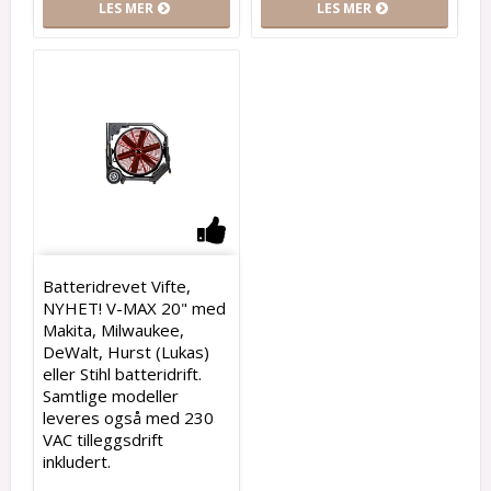
LES MER
LES MER
Add to list of favorites
Batteridrevet Vifte,
NYHET! V-MAX 20" med
Makita, Milwaukee,
DeWalt, Hurst (Lukas)
eller Stihl batteridrift.
Samtlige modeller
leveres også med 230
VAC tilleggsdrift
inkludert.