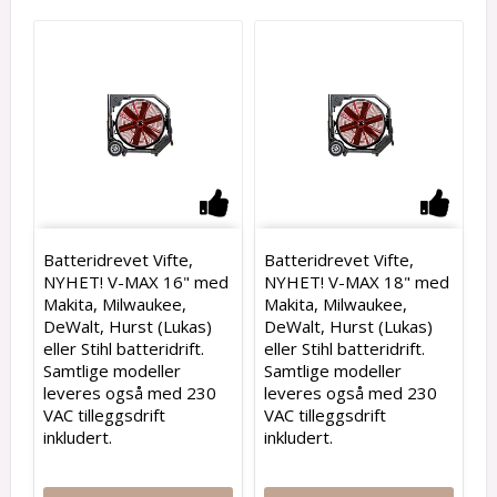
Add to list of favorites
Add to
Batteridrevet Vifte,
Batteridrevet Vifte,
NYHET! V-MAX 16" med
NYHET! V-MAX 18" med
Makita, Milwaukee,
Makita, Milwaukee,
DeWalt, Hurst (Lukas)
DeWalt, Hurst (Lukas)
eller Stihl batteridrift.
eller Stihl batteridrift.
Samtlige modeller
Samtlige modeller
leveres også med 230
leveres også med 230
VAC tilleggsdrift
VAC tilleggsdrift
inkludert.
inkludert.